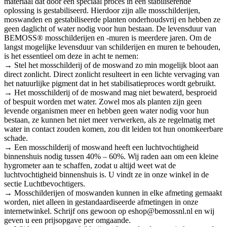
materiaal dat door een speciaal proces in een stabiliserende
oplossing is gestabiliseerd. Hierdoor zijn alle mosschilderijen,
moswanden en gestabiliseerde planten onderhoudsvrij en hebben ze
geen daglicht of water nodig voor hun bestaan. De levensduur van
BEMOSS® mosschilderijen en -muren is meerdere jaren. Om de
langst mogelijke levensduur van schilderijen en muren te behouden,
is het essentieel om deze in acht te nemen:
→ Stel het mosschilderij of de moswand zo min mogelijk bloot aan
direct zonlicht. Direct zonlicht resulteert in een lichte vervaging van
het natuurlijke pigment dat in het stabilisatieproces wordt gebruikt.
→ Het mosschilderij of de moswand mag niet bewaterd, besproeid
of bespuit worden met water. Zowel mos als planten zijn geen
levende organismen meer en hebben geen water nodig voor hun
bestaan, ze kunnen het niet meer verwerken, als ze regelmatig met
water in contact zouden komen, zou dit leiden tot hun onomkeerbare
schade.
→ Een mosschilderij of moswand heeft een luchtvochtigheid
binnenshuis nodig tussen 40% – 60%. Wij raden aan om een kleine
hygrometer aan te schaffen, zodat u altijd weet wat de
luchtvochtigheid binnenshuis is. U vindt ze in onze winkel in de
sectie Luchtbevochtigers.
→ Mosschilderijen of moswanden kunnen in elke afmeting gemaakt
worden, niet alleen in gestandaardiseerde afmetingen in onze
internetwinkel. Schrijf ons gewoon op eshop@bemossnl.nl en wij
geven u een prijsopgave per omgaande.