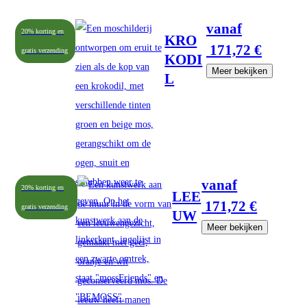
vanaf
20% korting en
KRO
171,72
€
gratis verzending
KODI
Meer bekijken
L
vanaf
20% korting en
LEE
171,72
€
gratis verzending
UW
Meer bekijken