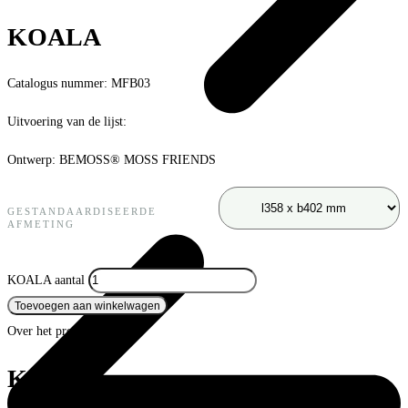
KOALA
Catalogus nummer: MFB03
Uitvoering van de lijst:
Ontwerp:
BEMOSS® MOSS FRIENDS
GESTANDAARDISEERDE
AFMETING
KOALA aantal
Toevoegen aan winkelwagen
Over het product
KOALA