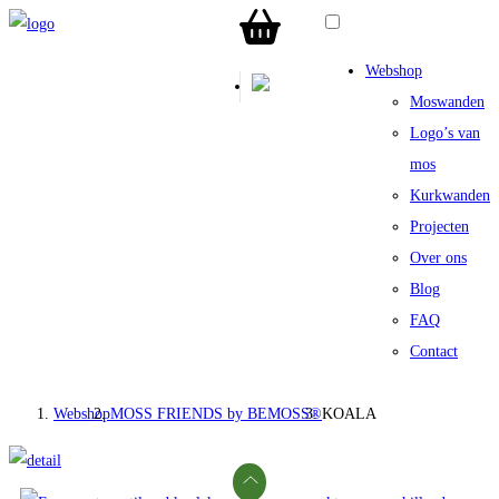
Webshop
Moswanden
Logo’s van
mos
Kurkwanden
Projecten
Over ons
Blog
FAQ
Contact
Webshop
MOSS FRIENDS by BEMOSS®
KOALA