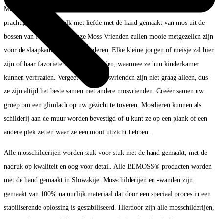
Moss Vrienden door BEMOSS® is een limited edition collectie van
prachtige mosdieren, elk met liefde met de hand gemaakt van mos uit de
bossen van Noorwegen. Onze Moss Vrienden zullen mooie metgezellen zijn
voor de slaapkamers van uw kinderen. Elke kleine jongen of meisje zal hier
zijn of haar favoriete mosmaatje vinden, waarmee ze hun kinderkamer
kunnen verfraaien. Vergeet niet… Mosvrienden zijn niet graag alleen, dus
ze zijn altijd het beste samen met andere mosvrienden. Creëer samen uw
groep om een glimlach op uw gezicht te toveren. Mosdieren kunnen als
schilderij aan de muur worden bevestigd of u kunt ze op een plank of een
andere plek zetten waar ze een mooi uitzicht hebben.
Alle mosschilderijen worden stuk voor stuk met de hand gemaakt, met de
nadruk op kwaliteit en oog voor detail. Alle BEMOSS® producten worden
met de hand gemaakt in Slowakije. Mosschilderijen en -wanden zijn
gemaakt van 100% natuurlijk materiaal dat door een speciaal proces in een
stabiliserende oplossing is gestabiliseerd. Hierdoor zijn alle mosschilderijen,