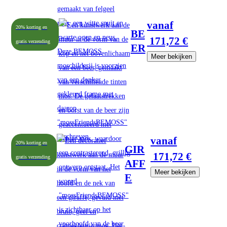
vanaf
20% korting en
BE
171,72
€
gratis verzending
ER
Meer bekijken
vanaf
20% korting en
GIR
171,72
€
gratis verzending
AFF
Meer bekijken
E