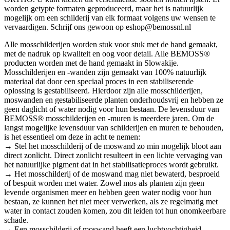
worden getypte formaten geproduceerd, maar het is natuurlijk
mogelijk om een schilderij van elk formaat volgens uw wensen te
vervaardigen. Schrijf ons gewoon op eshop@bemossnl.nl
Alle mosschilderijen worden stuk voor stuk met de hand gemaakt,
met de nadruk op kwaliteit en oog voor detail. Alle BEMOSS®
producten worden met de hand gemaakt in Slowakije.
Mosschilderijen en -wanden zijn gemaakt van 100% natuurlijk
materiaal dat door een speciaal proces in een stabiliserende
oplossing is gestabiliseerd. Hierdoor zijn alle mosschilderijen,
moswanden en gestabiliseerde planten onderhoudsvrij en hebben ze
geen daglicht of water nodig voor hun bestaan. De levensduur van
BEMOSS® mosschilderijen en -muren is meerdere jaren. Om de
langst mogelijke levensduur van schilderijen en muren te behouden,
is het essentieel om deze in acht te nemen:
→ Stel het mosschilderij of de moswand zo min mogelijk bloot aan
direct zonlicht. Direct zonlicht resulteert in een lichte vervaging van
het natuurlijke pigment dat in het stabilisatieproces wordt gebruikt.
→ Het mosschilderij of de moswand mag niet bewaterd, besproeid
of bespuit worden met water. Zowel mos als planten zijn geen
levende organismen meer en hebben geen water nodig voor hun
bestaan, ze kunnen het niet meer verwerken, als ze regelmatig met
water in contact zouden komen, zou dit leiden tot hun onomkeerbare
schade.
→ Een mosschilderij of moswand heeft een luchtvochtigheid