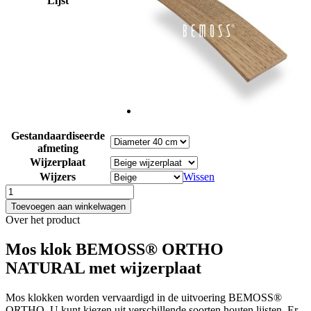
Lijst
Gestandaardiseerde
afmeting
Wijzerplaat
Wijzers
Wissen
Mos
klok
Toevoegen aan winkelwagen
BEMOSS®
Over het product
ORTHO
NATURAL
Mos klok BEMOSS® ORTHO
met
NATURAL met wijzerplaat
wijzerplaat
aantal
Mos klokken worden vervaardigd in de uitvoering BEMOSS®
ORTHO. U kunt kiezen uit verschillende soorten houten lijsten. Er