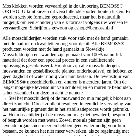
Mos klokken worden vervaardigd in de uitvoering BEMOSS®
ORTHO. U kunt kiezen uit verschillende soorten houten lijsten. Er
worden getypte formaten geproduceerd, maar het is natuurlijk
mogelijk om een schilderij van elk formaat volgens uw wensen te
vervaardigen. Schrijf ons gewoon op eshop@bemossnl.nl
Alle mosschilderijen worden stuk voor stuk met de hand gemaakt,
met de nadruk op kwaliteit en oog voor detail. Alle BEMOSS®
producten worden met de hand gemaakt in Slowakije.
Mosschilderijen en -wanden zijn gemaakt van 100% natuurlijk
materiaal dat door een speciaal proces in een stabiliserende
oplossing is gestabiliseerd. Hierdoor zijn alle mosschilderijen,
moswanden en gestabiliseerde planten onderhoudsvrij en hebben ze
geen daglicht of water nodig voor hun bestaan. De levensduur van
BEMOSS® mosschilderijen en -muren is meerdere jaren. Om de
langst mogelijke levensduur van schilderijen en muren te behouden,
is het essentieel om deze in acht te nemen:
→ Stel het mosschilderij of de moswand zo min mogelijk bloot aan
direct zonlicht. Direct zonlicht resulteert in een lichte vervaging van
het natuurlijke pigment dat in het stabilisatieproces wordt gebruikt.
→ Het mosschilderij of de moswand mag niet bewaterd, besproeid
of bespuit worden met water. Zowel mos als planten zijn geen
levende organismen meer en hebben geen water nodig voor hun
bestaan, ze kunnen het niet meer verwerken, als ze regelmatig met