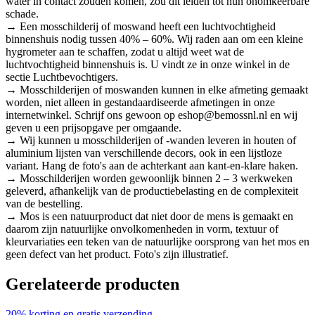
water in contact zouden komen, zou dit leiden tot hun onomkeerbare
schade.
→ Een mosschilderij of moswand heeft een luchtvochtigheid
binnenshuis nodig tussen 40% – 60%. Wij raden aan om een kleine
hygrometer aan te schaffen, zodat u altijd weet wat de
luchtvochtigheid binnenshuis is. U vindt ze in onze winkel in de
sectie Luchtbevochtigers.
→ Mosschilderijen of moswanden kunnen in elke afmeting gemaakt
worden, niet alleen in gestandaardiseerde afmetingen in onze
internetwinkel. Schrijf ons gewoon op eshop@bemossnl.nl en wij
geven u een prijsopgave per omgaande.
→ Wij kunnen u mosschilderijen of -wanden leveren in houten of
aluminium lijsten van verschillende decors, ook in een lijstloze
variant. Hang de foto's aan de achterkant aan kant-en-klare haken.
→ Mosschilderijen worden gewoonlijk binnen 2 – 3 werkweken
geleverd, afhankelijk van de productiebelasting en de complexiteit
van de bestelling.
→ Mos is een natuurproduct dat niet door de mens is gemaakt en
daarom zijn natuurlijke onvolkomenheden in vorm, textuur of
kleurvariaties een teken van de natuurlijke oorsprong van het mos en
geen defect van het product. Foto's zijn illustratief.
Gerelateerde producten
20% korting en gratis verzending