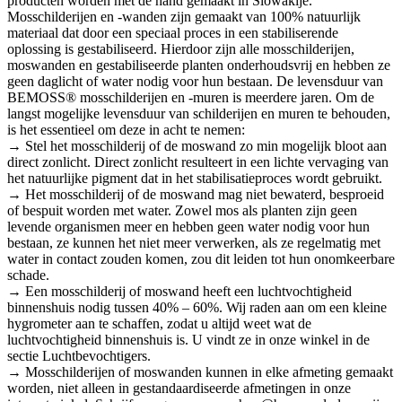
producten worden met de hand gemaakt in Slowakije.
Mosschilderijen en -wanden zijn gemaakt van 100% natuurlijk
materiaal dat door een speciaal proces in een stabiliserende
oplossing is gestabiliseerd. Hierdoor zijn alle mosschilderijen,
moswanden en gestabiliseerde planten onderhoudsvrij en hebben ze
geen daglicht of water nodig voor hun bestaan. De levensduur van
BEMOSS® mosschilderijen en -muren is meerdere jaren. Om de
langst mogelijke levensduur van schilderijen en muren te behouden,
is het essentieel om deze in acht te nemen:
→ Stel het mosschilderij of de moswand zo min mogelijk bloot aan
direct zonlicht. Direct zonlicht resulteert in een lichte vervaging van
het natuurlijke pigment dat in het stabilisatieproces wordt gebruikt.
→ Het mosschilderij of de moswand mag niet bewaterd, besproeid
of bespuit worden met water. Zowel mos als planten zijn geen
levende organismen meer en hebben geen water nodig voor hun
bestaan, ze kunnen het niet meer verwerken, als ze regelmatig met
water in contact zouden komen, zou dit leiden tot hun onomkeerbare
schade.
→ Een mosschilderij of moswand heeft een luchtvochtigheid
binnenshuis nodig tussen 40% – 60%. Wij raden aan om een kleine
hygrometer aan te schaffen, zodat u altijd weet wat de
luchtvochtigheid binnenshuis is. U vindt ze in onze winkel in de
sectie Luchtbevochtigers.
→ Mosschilderijen of moswanden kunnen in elke afmeting gemaakt
worden, niet alleen in gestandaardiseerde afmetingen in onze