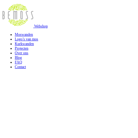
Webshop
Moswanden
Logo’s van mos
Kurkwanden
Projecten
Over ons
Blog
FAQ
Contact