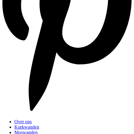
Over ons
Kurkwanden
Moswanden