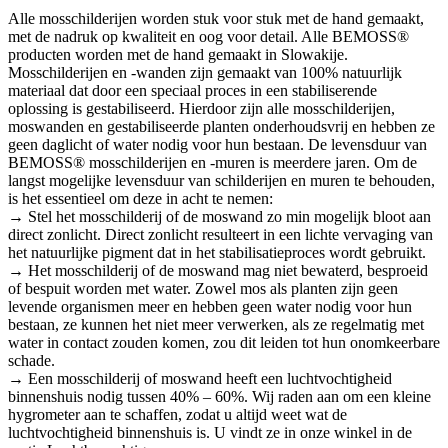
Alle mosschilderijen worden stuk voor stuk met de hand gemaakt,
met de nadruk op kwaliteit en oog voor detail. Alle BEMOSS®
producten worden met de hand gemaakt in Slowakije.
Mosschilderijen en -wanden zijn gemaakt van 100% natuurlijk
materiaal dat door een speciaal proces in een stabiliserende
oplossing is gestabiliseerd. Hierdoor zijn alle mosschilderijen,
moswanden en gestabiliseerde planten onderhoudsvrij en hebben ze
geen daglicht of water nodig voor hun bestaan. De levensduur van
BEMOSS® mosschilderijen en -muren is meerdere jaren. Om de
langst mogelijke levensduur van schilderijen en muren te behouden,
is het essentieel om deze in acht te nemen:
→ Stel het mosschilderij of de moswand zo min mogelijk bloot aan
direct zonlicht. Direct zonlicht resulteert in een lichte vervaging van
het natuurlijke pigment dat in het stabilisatieproces wordt gebruikt.
→ Het mosschilderij of de moswand mag niet bewaterd, besproeid
of bespuit worden met water. Zowel mos als planten zijn geen
levende organismen meer en hebben geen water nodig voor hun
bestaan, ze kunnen het niet meer verwerken, als ze regelmatig met
water in contact zouden komen, zou dit leiden tot hun onomkeerbare
schade.
→ Een mosschilderij of moswand heeft een luchtvochtigheid
binnenshuis nodig tussen 40% – 60%. Wij raden aan om een kleine
hygrometer aan te schaffen, zodat u altijd weet wat de
luchtvochtigheid binnenshuis is. U vindt ze in onze winkel in de