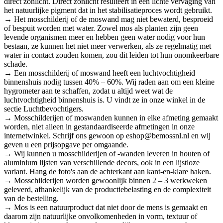
direct zonlicht. Direct zonlicht resulteert in een lichte vervaging van
het natuurlijke pigment dat in het stabilisatieproces wordt gebruikt.
→ Het mosschilderij of de moswand mag niet bewaterd, besproeid
of bespuit worden met water. Zowel mos als planten zijn geen
levende organismen meer en hebben geen water nodig voor hun
bestaan, ze kunnen het niet meer verwerken, als ze regelmatig met
water in contact zouden komen, zou dit leiden tot hun onomkeerbare
schade.
→ Een mosschilderij of moswand heeft een luchtvochtigheid
binnenshuis nodig tussen 40% – 60%. Wij raden aan om een kleine
hygrometer aan te schaffen, zodat u altijd weet wat de
luchtvochtigheid binnenshuis is. U vindt ze in onze winkel in de
sectie Luchtbevochtigers.
→ Mosschilderijen of moswanden kunnen in elke afmeting gemaakt
worden, niet alleen in gestandaardiseerde afmetingen in onze
internetwinkel. Schrijf ons gewoon op eshop@bemossnl.nl en wij
geven u een prijsopgave per omgaande.
→ Wij kunnen u mosschilderijen of -wanden leveren in houten of
aluminium lijsten van verschillende decors, ook in een lijstloze
variant. Hang de foto's aan de achterkant aan kant-en-klare haken.
→ Mosschilderijen worden gewoonlijk binnen 2 – 3 werkweken
geleverd, afhankelijk van de productiebelasting en de complexiteit
van de bestelling.
→ Mos is een natuurproduct dat niet door de mens is gemaakt en
daarom zijn natuurlijke onvolkomenheden in vorm, textuur of