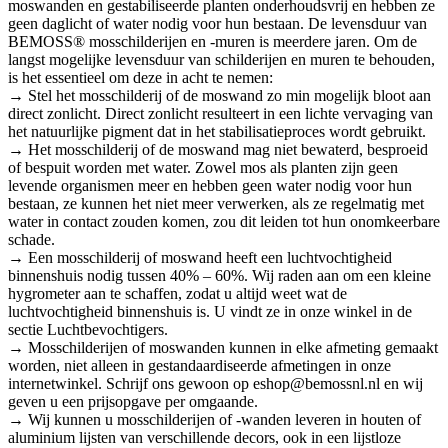
moswanden en gestabiliseerde planten onderhoudsvrij en hebben ze
geen daglicht of water nodig voor hun bestaan. De levensduur van
BEMOSS® mosschilderijen en -muren is meerdere jaren. Om de
langst mogelijke levensduur van schilderijen en muren te behouden,
is het essentieel om deze in acht te nemen:
→ Stel het mosschilderij of de moswand zo min mogelijk bloot aan
direct zonlicht. Direct zonlicht resulteert in een lichte vervaging van
het natuurlijke pigment dat in het stabilisatieproces wordt gebruikt.
→ Het mosschilderij of de moswand mag niet bewaterd, besproeid
of bespuit worden met water. Zowel mos als planten zijn geen
levende organismen meer en hebben geen water nodig voor hun
bestaan, ze kunnen het niet meer verwerken, als ze regelmatig met
water in contact zouden komen, zou dit leiden tot hun onomkeerbare
schade.
→ Een mosschilderij of moswand heeft een luchtvochtigheid
binnenshuis nodig tussen 40% – 60%. Wij raden aan om een kleine
hygrometer aan te schaffen, zodat u altijd weet wat de
luchtvochtigheid binnenshuis is. U vindt ze in onze winkel in de
sectie Luchtbevochtigers.
→ Mosschilderijen of moswanden kunnen in elke afmeting gemaakt
worden, niet alleen in gestandaardiseerde afmetingen in onze
internetwinkel. Schrijf ons gewoon op eshop@bemossnl.nl en wij
geven u een prijsopgave per omgaande.
→ Wij kunnen u mosschilderijen of -wanden leveren in houten of
aluminium lijsten van verschillende decors, ook in een lijstloze