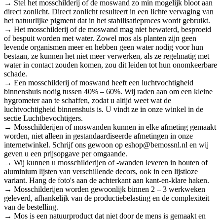
→ Stel het mosschilderij of de moswand zo min mogelijk bloot aan
direct zonlicht. Direct zonlicht resulteert in een lichte vervaging van
het natuurlijke pigment dat in het stabilisatieproces wordt gebruikt.
→ Het mosschilderij of de moswand mag niet bewaterd, besproeid
of bespuit worden met water. Zowel mos als planten zijn geen
levende organismen meer en hebben geen water nodig voor hun
bestaan, ze kunnen het niet meer verwerken, als ze regelmatig met
water in contact zouden komen, zou dit leiden tot hun onomkeerbare
schade.
→ Een mosschilderij of moswand heeft een luchtvochtigheid
binnenshuis nodig tussen 40% – 60%. Wij raden aan om een kleine
hygrometer aan te schaffen, zodat u altijd weet wat de
luchtvochtigheid binnenshuis is. U vindt ze in onze winkel in de
sectie Luchtbevochtigers.
→ Mosschilderijen of moswanden kunnen in elke afmeting gemaakt
worden, niet alleen in gestandaardiseerde afmetingen in onze
internetwinkel. Schrijf ons gewoon op eshop@bemossnl.nl en wij
geven u een prijsopgave per omgaande.
→ Wij kunnen u mosschilderijen of -wanden leveren in houten of
aluminium lijsten van verschillende decors, ook in een lijstloze
variant. Hang de foto's aan de achterkant aan kant-en-klare haken.
→ Mosschilderijen worden gewoonlijk binnen 2 – 3 werkweken
geleverd, afhankelijk van de productiebelasting en de complexiteit
van de bestelling.
→ Mos is een natuurproduct dat niet door de mens is gemaakt en