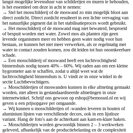
langst mogelijke levensduur van schilderijen en muren te behouden,
is het essentieel om deze in acht te nemen:
→ Stel het mosschilderij of de moswand zo min mogelijk bloot aan
direct zonlicht. Direct zonlicht resulteert in een lichte vervaging van
het natuurlijke pigment dat in het stabilisatieproces wordt gebruikt.
→ Het mosschilderij of de moswand mag niet bewaterd, besproeid
of bespuit worden met water. Zowel mos als planten zijn geen
levende organismen meer en hebben geen water nodig voor hun
bestaan, ze kunnen het niet meer verwerken, als ze regelmatig met
water in contact zouden komen, zou dit leiden tot hun onomkeerbare
schade.
→ Een mosschilderij of moswand heeft een luchtvochtigheid
binnenshuis nodig tussen 40% – 60%. Wij raden aan om een kleine
hygrometer aan te schaffen, zodat u altijd weet wat de
luchtvochtigheid binnenshuis is. U vindt ze in onze winkel in de
sectie Luchtbevochtigers.
→ Mosschilderijen of moswanden kunnen in elke afmeting gemaakt
worden, niet alleen in gestandaardiseerde afmetingen in onze
internetwinkel. Schrijf ons gewoon op eshop@bemossnl.nl en wij
geven u een prijsopgave per omgaande.
→ Wij kunnen u mosschilderijen of -wanden leveren in houten of
aluminium lijsten van verschillende decors, ook in een lijstloze
variant. Hang de foto's aan de achterkant aan kant-en-klare haken.
→ Mosschilderijen worden gewoonlijk binnen 2 – 3 werkweken
geleverd, afhankelijk van de productiebelasting en de complexiteit