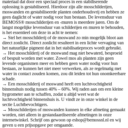
materiaal dat door een speciaal proces in een stabiliserende
oplossing is gestabiliseerd. Hierdoor zijn alle mosschilderijen,
moswanden en gestabiliseerde planten onderhoudsvrij en hebben ze
geen daglicht of water nodig voor hun bestaan. De levensduur van
BEMOSS® mosschilderijen en -muren is meerdere jaren. Om de
langst mogelijke levensduur van schilderijen en muren te behouden,
is het essentieel om deze in acht te nemen:
→ Stel het mosschilderij of de moswand zo min mogelijk bloot aan
direct zonlicht. Direct zonlicht resulteert in een lichte vervaging van
het natuurlijke pigment dat in het stabilisatieproces wordt gebruikt.
→ Het mosschilderij of de moswand mag niet bewaterd, besproeid
of bespuit worden met water. Zowel mos als planten zijn geen
levende organismen meer en hebben geen water nodig voor hun
bestaan, ze kunnen het niet meer verwerken, als ze regelmatig met
water in contact zouden komen, zou dit leiden tot hun onomkeerbare
schade.
→ Een mosschilderij of moswand heeft een luchtvochtigheid
binnenshuis nodig tussen 40% – 60%. Wij raden aan om een kleine
hygrometer aan te schaffen, zodat u altijd weet wat de
luchtvochtigheid binnenshuis is. U vindt ze in onze winkel in de
sectie Luchtbevochtigers.
→ Mosschilderijen of moswanden kunnen in elke afmeting gemaakt
worden, niet alleen in gestandaardiseerde afmetingen in onze
internetwinkel. Schrijf ons gewoon op eshop@bemossnl.nl en wij
geven u een prijsopgave per omgaande.