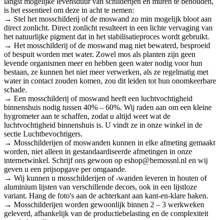
langst mogelijke levensduur van schilderijen en muren te behouden,
is het essentieel om deze in acht te nemen:
→ Stel het mosschilderij of de moswand zo min mogelijk bloot aan
direct zonlicht. Direct zonlicht resulteert in een lichte vervaging van
het natuurlijke pigment dat in het stabilisatieproces wordt gebruikt.
→ Het mosschilderij of de moswand mag niet bewaterd, besproeid
of bespuit worden met water. Zowel mos als planten zijn geen
levende organismen meer en hebben geen water nodig voor hun
bestaan, ze kunnen het niet meer verwerken, als ze regelmatig met
water in contact zouden komen, zou dit leiden tot hun onomkeerbare
schade.
→ Een mosschilderij of moswand heeft een luchtvochtigheid
binnenshuis nodig tussen 40% – 60%. Wij raden aan om een kleine
hygrometer aan te schaffen, zodat u altijd weet wat de
luchtvochtigheid binnenshuis is. U vindt ze in onze winkel in de
sectie Luchtbevochtigers.
→ Mosschilderijen of moswanden kunnen in elke afmeting gemaakt
worden, niet alleen in gestandaardiseerde afmetingen in onze
internetwinkel. Schrijf ons gewoon op eshop@bemossnl.nl en wij
geven u een prijsopgave per omgaande.
→ Wij kunnen u mosschilderijen of -wanden leveren in houten of
aluminium lijsten van verschillende decors, ook in een lijstloze
variant. Hang de foto's aan de achterkant aan kant-en-klare haken.
→ Mosschilderijen worden gewoonlijk binnen 2 – 3 werkweken
geleverd, afhankelijk van de productiebelasting en de complexiteit