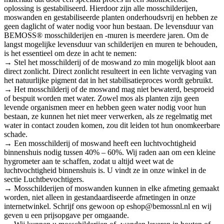
oplossing is gestabiliseerd. Hierdoor zijn alle mosschilderijen,
moswanden en gestabiliseerde planten onderhoudsvrij en hebben ze
geen daglicht of water nodig voor hun bestaan. De levensduur van
BEMOSS® mosschilderijen en -muren is meerdere jaren. Om de
langst mogelijke levensduur van schilderijen en muren te behouden,
is het essentieel om deze in acht te nemen:
→ Stel het mosschilderij of de moswand zo min mogelijk bloot aan
direct zonlicht. Direct zonlicht resulteert in een lichte vervaging van
het natuurlijke pigment dat in het stabilisatieproces wordt gebruikt.
→ Het mosschilderij of de moswand mag niet bewaterd, besproeid
of bespuit worden met water. Zowel mos als planten zijn geen
levende organismen meer en hebben geen water nodig voor hun
bestaan, ze kunnen het niet meer verwerken, als ze regelmatig met
water in contact zouden komen, zou dit leiden tot hun onomkeerbare
schade.
→ Een mosschilderij of moswand heeft een luchtvochtigheid
binnenshuis nodig tussen 40% – 60%. Wij raden aan om een kleine
hygrometer aan te schaffen, zodat u altijd weet wat de
luchtvochtigheid binnenshuis is. U vindt ze in onze winkel in de
sectie Luchtbevochtigers.
→ Mosschilderijen of moswanden kunnen in elke afmeting gemaakt
worden, niet alleen in gestandaardiseerde afmetingen in onze
internetwinkel. Schrijf ons gewoon op eshop@bemossnl.nl en wij
geven u een prijsopgave per omgaande.