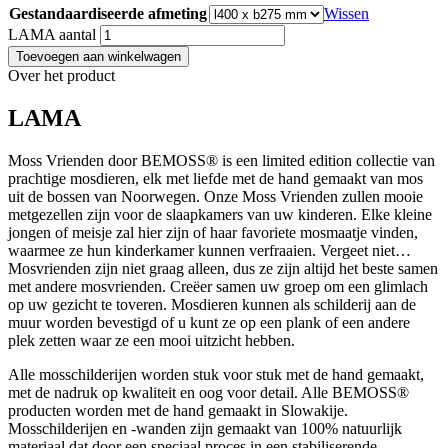
Gestandaardiseerde afmeting
Wissen
LAMA aantal
Toevoegen aan winkelwagen
Over het product
LAMA
Moss Vrienden door BEMOSS® is een limited edition collectie van
prachtige mosdieren, elk met liefde met de hand gemaakt van mos
uit de bossen van Noorwegen. Onze Moss Vrienden zullen mooie
metgezellen zijn voor de slaapkamers van uw kinderen. Elke kleine
jongen of meisje zal hier zijn of haar favoriete mosmaatje vinden,
waarmee ze hun kinderkamer kunnen verfraaien. Vergeet niet…
Mosvrienden zijn niet graag alleen, dus ze zijn altijd het beste samen
met andere mosvrienden. Creëer samen uw groep om een glimlach
op uw gezicht te toveren. Mosdieren kunnen als schilderij aan de
muur worden bevestigd of u kunt ze op een plank of een andere
plek zetten waar ze een mooi uitzicht hebben.
Alle mosschilderijen worden stuk voor stuk met de hand gemaakt,
met de nadruk op kwaliteit en oog voor detail. Alle BEMOSS®
producten worden met de hand gemaakt in Slowakije.
Mosschilderijen en -wanden zijn gemaakt van 100% natuurlijk
materiaal dat door een speciaal proces in een stabiliserende