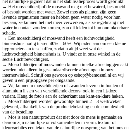
het natuurlijke pigment dat in het stabilisatieproces wordt gebruikt.
→ Het mosschilderij of de moswand mag niet bewaterd, besproeid
of bespuit worden met water. Zowel mos als planten zijn geen
levende organismen meer en hebben geen water nodig voor hun
bestaan, ze kunnen het niet meer verwerken, als ze regelmatig met
water in contact zouden komen, zou dit leiden tot hun onomkeerbare
schade.
→ Een mosschilderij of moswand heeft een luchtvochtigheid
binnenshuis nodig tussen 40% – 60%. Wij raden aan om een kleine
hygrometer aan te schaffen, zodat u altijd weet wat de
luchtvochtigheid binnenshuis is. U vindt ze in onze winkel in de
sectie Luchtbevochtigers.
→ Mosschilderijen of moswanden kunnen in elke afmeting gemaakt
worden, niet alleen in gestandaardiseerde afmetingen in onze
internetwinkel. Schrijf ons gewoon op eshop@bemossnl.nl en wij
geven u een prijsopgave per omgaande.
→ Wij kunnen u mosschilderijen of -wanden leveren in houten of
aluminium lijsten van verschillende decors, ook in een lijstloze
variant. Hang de foto's aan de achterkant aan kant-en-klare haken.
→ Mosschilderijen worden gewoonlijk binnen 2 – 3 werkweken
geleverd, afhankelijk van de productiebelasting en de complexiteit
van de bestelling.
→ Mos is een natuurproduct dat niet door de mens is gemaakt en
daarom zijn natuurlijke onvolkomenheden in vorm, textuur of
kleurvariaties een teken van de natuurlijke oorsprong van het mos en