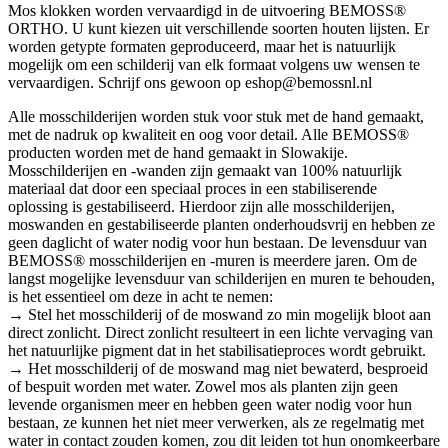
Mos klokken worden vervaardigd in de uitvoering BEMOSS®
ORTHO. U kunt kiezen uit verschillende soorten houten lijsten. Er
worden getypte formaten geproduceerd, maar het is natuurlijk
mogelijk om een schilderij van elk formaat volgens uw wensen te
vervaardigen. Schrijf ons gewoon op eshop@bemossnl.nl
Alle mosschilderijen worden stuk voor stuk met de hand gemaakt,
met de nadruk op kwaliteit en oog voor detail. Alle BEMOSS®
producten worden met de hand gemaakt in Slowakije.
Mosschilderijen en -wanden zijn gemaakt van 100% natuurlijk
materiaal dat door een speciaal proces in een stabiliserende
oplossing is gestabiliseerd. Hierdoor zijn alle mosschilderijen,
moswanden en gestabiliseerde planten onderhoudsvrij en hebben ze
geen daglicht of water nodig voor hun bestaan. De levensduur van
BEMOSS® mosschilderijen en -muren is meerdere jaren. Om de
langst mogelijke levensduur van schilderijen en muren te behouden,
is het essentieel om deze in acht te nemen:
→ Stel het mosschilderij of de moswand zo min mogelijk bloot aan
direct zonlicht. Direct zonlicht resulteert in een lichte vervaging van
het natuurlijke pigment dat in het stabilisatieproces wordt gebruikt.
→ Het mosschilderij of de moswand mag niet bewaterd, besproeid
of bespuit worden met water. Zowel mos als planten zijn geen
levende organismen meer en hebben geen water nodig voor hun
bestaan, ze kunnen het niet meer verwerken, als ze regelmatig met
water in contact zouden komen, zou dit leiden tot hun onomkeerbare