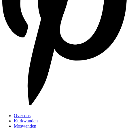
Over ons
Kurkwanden
Moswanden