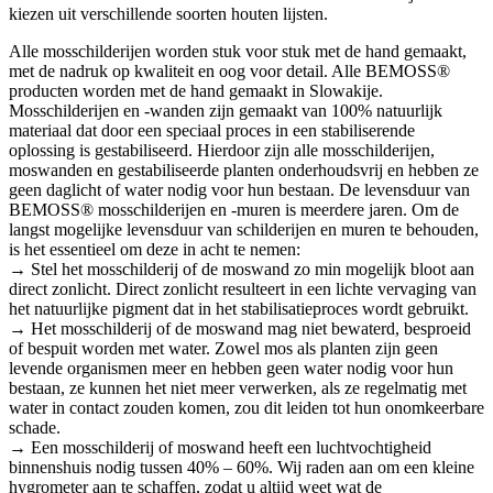
kiezen uit verschillende soorten houten lijsten.
Alle mosschilderijen worden stuk voor stuk met de hand gemaakt,
met de nadruk op kwaliteit en oog voor detail. Alle BEMOSS®
producten worden met de hand gemaakt in Slowakije.
Mosschilderijen en -wanden zijn gemaakt van 100% natuurlijk
materiaal dat door een speciaal proces in een stabiliserende
oplossing is gestabiliseerd. Hierdoor zijn alle mosschilderijen,
moswanden en gestabiliseerde planten onderhoudsvrij en hebben ze
geen daglicht of water nodig voor hun bestaan. De levensduur van
BEMOSS® mosschilderijen en -muren is meerdere jaren. Om de
langst mogelijke levensduur van schilderijen en muren te behouden,
is het essentieel om deze in acht te nemen:
→ Stel het mosschilderij of de moswand zo min mogelijk bloot aan
direct zonlicht. Direct zonlicht resulteert in een lichte vervaging van
het natuurlijke pigment dat in het stabilisatieproces wordt gebruikt.
→ Het mosschilderij of de moswand mag niet bewaterd, besproeid
of bespuit worden met water. Zowel mos als planten zijn geen
levende organismen meer en hebben geen water nodig voor hun
bestaan, ze kunnen het niet meer verwerken, als ze regelmatig met
water in contact zouden komen, zou dit leiden tot hun onomkeerbare
schade.
→ Een mosschilderij of moswand heeft een luchtvochtigheid
binnenshuis nodig tussen 40% – 60%. Wij raden aan om een kleine
hygrometer aan te schaffen, zodat u altijd weet wat de