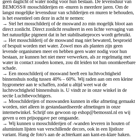
geen daglicht of water nodig voor hun bestaan. De levensduur van
BEMOSS® mosschilderijen en -muren is meerdere jaren. Om de
langst mogelijke levensduur van schilderijen en muren te behouden,
is het essentieel om deze in acht te nemen:
→ Stel het mosschilderij of de moswand zo min mogelijk bloot aan
direct zonlicht. Direct zonlicht resulteert in een lichte vervaging van
het natuurlijke pigment dat in het stabilisatieproces wordt gebruikt.
→ Het mosschilderij of de moswand mag niet bewaterd, besproeid
of bespuit worden met water. Zowel mos als planten zijn geen
levende organismen meer en hebben geen water nodig voor hun
bestaan, ze kunnen het niet meer verwerken, als ze regelmatig met
water in contact zouden komen, zou dit leiden tot hun onomkeerbare
schade.
→ Een mosschilderij of moswand heeft een luchtvochtigheid
binnenshuis nodig tussen 40% – 60%. Wij raden aan om een kleine
hygrometer aan te schaffen, zodat u altijd weet wat de
luchtvochtigheid binnenshuis is. U vindt ze in onze winkel in de
sectie Luchtbevochtigers.
→ Mosschilderijen of moswanden kunnen in elke afmeting gemaakt
worden, niet alleen in gestandaardiseerde afmetingen in onze
internetwinkel. Schrijf ons gewoon op eshop@bemossnl.nl en wij
geven u een prijsopgave per omgaande.
→ Wij kunnen u mosschilderijen of -wanden leveren in houten of
aluminium lijsten van verschillende decors, ook in een lijstloze
variant. Hang de foto's aan de achterkant aan kant-en-klare haken.