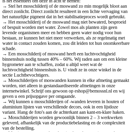
is het essentieel om deze in acht te nemen:
→ Stel het mosschilderij of de moswand zo min mogelijk bloot aan
direct zonlicht. Direct zonlicht resulteert in een lichte vervaging van
het natuurlijke pigment dat in het stabilisatieproces wordt gebruikt.
→ Het mosschilderij of de moswand mag niet bewaterd, besproeid
of bespuit worden met water. Zowel mos als planten zijn geen
levende organismen meer en hebben geen water nodig voor hun
bestaan, ze kunnen het niet meer verwerken, als ze regelmatig met
water in contact zouden komen, zou dit leiden tot hun onomkeerbare
schade.
→ Een mosschilderij of moswand heeft een luchtvochtigheid
binnenshuis nodig tussen 40% – 60%. Wij raden aan om een kleine
hygrometer aan te schaffen, zodat u altijd weet wat de
luchtvochtigheid binnenshuis is. U vindt ze in onze winkel in de
sectie Luchtbevochtigers.
→ Mosschilderijen of moswanden kunnen in elke afmeting gemaakt
worden, niet alleen in gestandaardiseerde afmetingen in onze
internetwinkel. Schrijf ons gewoon op eshop@bemossnl.nl en wij
geven u een prijsopgave per omgaande.
→ Wij kunnen u mosschilderijen of -wanden leveren in houten of
aluminium lijsten van verschillende decors, ook in een lijstloze
variant. Hang de foto's aan de achterkant aan kant-en-klare haken.
→ Mosschilderijen worden gewoonlijk binnen 2 – 3 werkweken
geleverd, afhankelijk van de productiebelasting en de complexiteit
van de bestelling.