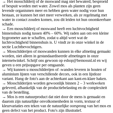
→ Het mosschilderij of de moswand mag niet bewaterd, besproeid
of bespuit worden met water. Zowel mos als planten zijn geen
levende organismen meer en hebben geen water nodig voor hun
bestaan, ze kunnen het niet meer verwerken, als ze regelmatig met
water in contact zouden komen, zou dit leiden tot hun onomkeerbare
schade.
→ Een mosschilderij of moswand heeft een luchtvochtigheid
binnenshuis nodig tussen 40% – 60%. Wij raden aan om een kleine
hygrometer aan te schaffen, zodat u altijd weet wat de
luchtvochtigheid binnenshuis is. U vindt ze in onze winkel in de
sectie Luchtbevochtigers.
→ Mosschilderijen of moswanden kunnen in elke afmeting gemaakt
worden, niet alleen in gestandaardiseerde afmetingen in onze
internetwinkel. Schrijf ons gewoon op eshop@bemossnl.nl en wij
geven u een prijsopgave per omgaande.
→ Wij kunnen u mosschilderijen of -wanden leveren in houten of
aluminium lijsten van verschillende decors, ook in een lijstloze
variant. Hang de foto's aan de achterkant aan kant-en-klare haken.
→ Mosschilderijen worden gewoonlijk binnen 2 – 3 werkweken
geleverd, afhankelijk van de productiebelasting en de complexiteit
van de bestelling.
→ Mos is een natuurproduct dat niet door de mens is gemaakt en
daarom zijn natuurlijke onvolkomenheden in vorm, textuur of
kleurvariaties een teken van de natuurlijke oorsprong van het mos en
geen defect van het product. Foto's zijn illustratief.