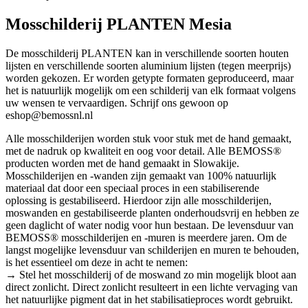
Mosschilderij PLANTEN Mesia
De mosschilderij PLANTEN kan in verschillende soorten houten
lijsten en verschillende soorten aluminium lijsten (tegen meerprijs)
worden gekozen. Er worden getypte formaten geproduceerd, maar
het is natuurlijk mogelijk om een schilderij van elk formaat volgens
uw wensen te vervaardigen. Schrijf ons gewoon op
eshop@bemossnl.nl
Alle mosschilderijen worden stuk voor stuk met de hand gemaakt,
met de nadruk op kwaliteit en oog voor detail. Alle BEMOSS®
producten worden met de hand gemaakt in Slowakije.
Mosschilderijen en -wanden zijn gemaakt van 100% natuurlijk
materiaal dat door een speciaal proces in een stabiliserende
oplossing is gestabiliseerd. Hierdoor zijn alle mosschilderijen,
moswanden en gestabiliseerde planten onderhoudsvrij en hebben ze
geen daglicht of water nodig voor hun bestaan. De levensduur van
BEMOSS® mosschilderijen en -muren is meerdere jaren. Om de
langst mogelijke levensduur van schilderijen en muren te behouden,
is het essentieel om deze in acht te nemen:
→ Stel het mosschilderij of de moswand zo min mogelijk bloot aan
direct zonlicht. Direct zonlicht resulteert in een lichte vervaging van
het natuurlijke pigment dat in het stabilisatieproces wordt gebruikt.