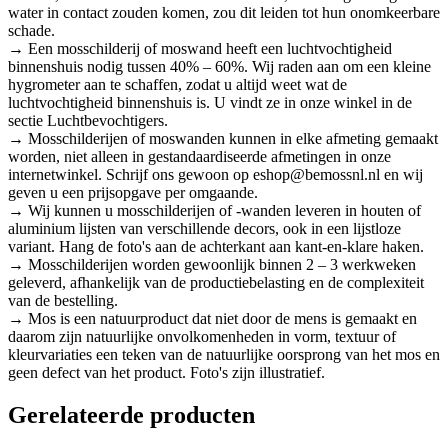
water in contact zouden komen, zou dit leiden tot hun onomkeerbare
schade.
→ Een mosschilderij of moswand heeft een luchtvochtigheid
binnenshuis nodig tussen 40% – 60%. Wij raden aan om een kleine
hygrometer aan te schaffen, zodat u altijd weet wat de
luchtvochtigheid binnenshuis is. U vindt ze in onze winkel in de
sectie Luchtbevochtigers.
→ Mosschilderijen of moswanden kunnen in elke afmeting gemaakt
worden, niet alleen in gestandaardiseerde afmetingen in onze
internetwinkel. Schrijf ons gewoon op eshop@bemossnl.nl en wij
geven u een prijsopgave per omgaande.
→ Wij kunnen u mosschilderijen of -wanden leveren in houten of
aluminium lijsten van verschillende decors, ook in een lijstloze
variant. Hang de foto's aan de achterkant aan kant-en-klare haken.
→ Mosschilderijen worden gewoonlijk binnen 2 – 3 werkweken
geleverd, afhankelijk van de productiebelasting en de complexiteit
van de bestelling.
→ Mos is een natuurproduct dat niet door de mens is gemaakt en
daarom zijn natuurlijke onvolkomenheden in vorm, textuur of
kleurvariaties een teken van de natuurlijke oorsprong van het mos en
geen defect van het product. Foto's zijn illustratief.
Gerelateerde producten