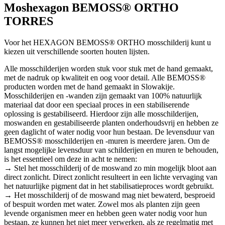
Moshexagon BEMOSS® ORTHO
TORRES
Voor het HEXAGON BEMOSS® ORTHO mosschilderij kunt u
kiezen uit verschillende soorten houten lijsten.
Alle mosschilderijen worden stuk voor stuk met de hand gemaakt,
met de nadruk op kwaliteit en oog voor detail. Alle BEMOSS®
producten worden met de hand gemaakt in Slowakije.
Mosschilderijen en -wanden zijn gemaakt van 100% natuurlijk
materiaal dat door een speciaal proces in een stabiliserende
oplossing is gestabiliseerd. Hierdoor zijn alle mosschilderijen,
moswanden en gestabiliseerde planten onderhoudsvrij en hebben ze
geen daglicht of water nodig voor hun bestaan. De levensduur van
BEMOSS® mosschilderijen en -muren is meerdere jaren. Om de
langst mogelijke levensduur van schilderijen en muren te behouden,
is het essentieel om deze in acht te nemen:
→ Stel het mosschilderij of de moswand zo min mogelijk bloot aan
direct zonlicht. Direct zonlicht resulteert in een lichte vervaging van
het natuurlijke pigment dat in het stabilisatieproces wordt gebruikt.
→ Het mosschilderij of de moswand mag niet bewaterd, besproeid
of bespuit worden met water. Zowel mos als planten zijn geen
levende organismen meer en hebben geen water nodig voor hun
bestaan, ze kunnen het niet meer verwerken, als ze regelmatig met