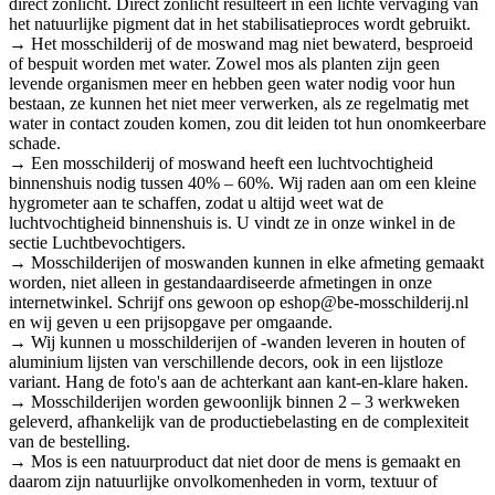
direct zonlicht. Direct zonlicht resulteert in een lichte vervaging van
het natuurlijke pigment dat in het stabilisatieproces wordt gebruikt.
→ Het mosschilderij of de moswand mag niet bewaterd, besproeid
of bespuit worden met water. Zowel mos als planten zijn geen
levende organismen meer en hebben geen water nodig voor hun
bestaan, ze kunnen het niet meer verwerken, als ze regelmatig met
water in contact zouden komen, zou dit leiden tot hun onomkeerbare
schade.
→ Een mosschilderij of moswand heeft een luchtvochtigheid
binnenshuis nodig tussen 40% – 60%. Wij raden aan om een kleine
hygrometer aan te schaffen, zodat u altijd weet wat de
luchtvochtigheid binnenshuis is. U vindt ze in onze winkel in de
sectie Luchtbevochtigers.
→ Mosschilderijen of moswanden kunnen in elke afmeting gemaakt
worden, niet alleen in gestandaardiseerde afmetingen in onze
internetwinkel. Schrijf ons gewoon op eshop@be-mosschilderij.nl
en wij geven u een prijsopgave per omgaande.
→ Wij kunnen u mosschilderijen of -wanden leveren in houten of
aluminium lijsten van verschillende decors, ook in een lijstloze
variant. Hang de foto's aan de achterkant aan kant-en-klare haken.
→ Mosschilderijen worden gewoonlijk binnen 2 – 3 werkweken
geleverd, afhankelijk van de productiebelasting en de complexiteit
van de bestelling.
→ Mos is een natuurproduct dat niet door de mens is gemaakt en
daarom zijn natuurlijke onvolkomenheden in vorm, textuur of