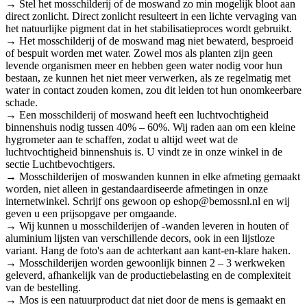
→ Stel het mosschilderij of de moswand zo min mogelijk bloot aan
direct zonlicht. Direct zonlicht resulteert in een lichte vervaging van
het natuurlijke pigment dat in het stabilisatieproces wordt gebruikt.
→ Het mosschilderij of de moswand mag niet bewaterd, besproeid
of bespuit worden met water. Zowel mos als planten zijn geen
levende organismen meer en hebben geen water nodig voor hun
bestaan, ze kunnen het niet meer verwerken, als ze regelmatig met
water in contact zouden komen, zou dit leiden tot hun onomkeerbare
schade.
→ Een mosschilderij of moswand heeft een luchtvochtigheid
binnenshuis nodig tussen 40% – 60%. Wij raden aan om een kleine
hygrometer aan te schaffen, zodat u altijd weet wat de
luchtvochtigheid binnenshuis is. U vindt ze in onze winkel in de
sectie Luchtbevochtigers.
→ Mosschilderijen of moswanden kunnen in elke afmeting gemaakt
worden, niet alleen in gestandaardiseerde afmetingen in onze
internetwinkel. Schrijf ons gewoon op eshop@bemossnl.nl en wij
geven u een prijsopgave per omgaande.
→ Wij kunnen u mosschilderijen of -wanden leveren in houten of
aluminium lijsten van verschillende decors, ook in een lijstloze
variant. Hang de foto's aan de achterkant aan kant-en-klare haken.
→ Mosschilderijen worden gewoonlijk binnen 2 – 3 werkweken
geleverd, afhankelijk van de productiebelasting en de complexiteit
van de bestelling.
→ Mos is een natuurproduct dat niet door de mens is gemaakt en