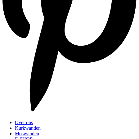
Over ons
Kurkwanden
Moswanden