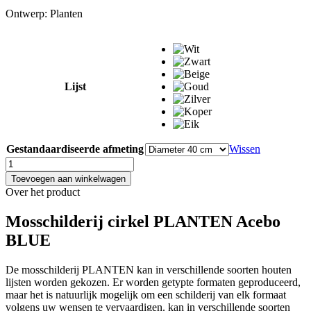
Ontwerp:
Planten
Lijst
Gestandaardiseerde afmeting
Wissen
Mosschilderij
cirkel
Toevoegen aan winkelwagen
PLANTEN
Over het product
Acebo
BLUE
Mosschilderij cirkel PLANTEN Acebo
aantal
BLUE
De mosschilderij PLANTEN kan in verschillende soorten houten
lijsten worden gekozen. Er worden getypte formaten geproduceerd,
maar het is natuurlijk mogelijk om een schilderij van elk formaat
volgens uw wensen te vervaardigen. kan in verschillende soorten