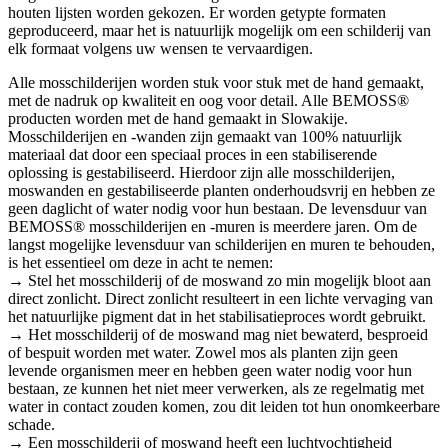
houten lijsten worden gekozen. Er worden getypte formaten
geproduceerd, maar het is natuurlijk mogelijk om een schilderij van
elk formaat volgens uw wensen te vervaardigen.
Alle mosschilderijen worden stuk voor stuk met de hand gemaakt,
met de nadruk op kwaliteit en oog voor detail. Alle BEMOSS®
producten worden met de hand gemaakt in Slowakije.
Mosschilderijen en -wanden zijn gemaakt van 100% natuurlijk
materiaal dat door een speciaal proces in een stabiliserende
oplossing is gestabiliseerd. Hierdoor zijn alle mosschilderijen,
moswanden en gestabiliseerde planten onderhoudsvrij en hebben ze
geen daglicht of water nodig voor hun bestaan. De levensduur van
BEMOSS® mosschilderijen en -muren is meerdere jaren. Om de
langst mogelijke levensduur van schilderijen en muren te behouden,
is het essentieel om deze in acht te nemen:
→ Stel het mosschilderij of de moswand zo min mogelijk bloot aan
direct zonlicht. Direct zonlicht resulteert in een lichte vervaging van
het natuurlijke pigment dat in het stabilisatieproces wordt gebruikt.
→ Het mosschilderij of de moswand mag niet bewaterd, besproeid
of bespuit worden met water. Zowel mos als planten zijn geen
levende organismen meer en hebben geen water nodig voor hun
bestaan, ze kunnen het niet meer verwerken, als ze regelmatig met
water in contact zouden komen, zou dit leiden tot hun onomkeerbare
schade.
→ Een mosschilderij of moswand heeft een luchtvochtigheid