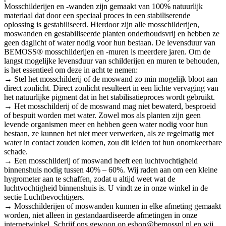
Mosschilderijen en -wanden zijn gemaakt van 100% natuurlijk
materiaal dat door een speciaal proces in een stabiliserende
oplossing is gestabiliseerd. Hierdoor zijn alle mosschilderijen,
moswanden en gestabiliseerde planten onderhoudsvrij en hebben ze
geen daglicht of water nodig voor hun bestaan. De levensduur van
BEMOSS® mosschilderijen en -muren is meerdere jaren. Om de
langst mogelijke levensduur van schilderijen en muren te behouden,
is het essentieel om deze in acht te nemen:
→ Stel het mosschilderij of de moswand zo min mogelijk bloot aan
direct zonlicht. Direct zonlicht resulteert in een lichte vervaging van
het natuurlijke pigment dat in het stabilisatieproces wordt gebruikt.
→ Het mosschilderij of de moswand mag niet bewaterd, besproeid
of bespuit worden met water. Zowel mos als planten zijn geen
levende organismen meer en hebben geen water nodig voor hun
bestaan, ze kunnen het niet meer verwerken, als ze regelmatig met
water in contact zouden komen, zou dit leiden tot hun onomkeerbare
schade.
→ Een mosschilderij of moswand heeft een luchtvochtigheid
binnenshuis nodig tussen 40% – 60%. Wij raden aan om een kleine
hygrometer aan te schaffen, zodat u altijd weet wat de
luchtvochtigheid binnenshuis is. U vindt ze in onze winkel in de
sectie Luchtbevochtigers.
→ Mosschilderijen of moswanden kunnen in elke afmeting gemaakt
worden, niet alleen in gestandaardiseerde afmetingen in onze
internetwinkel. Schrijf ons gewoon op eshop@bemossnl.nl en wij