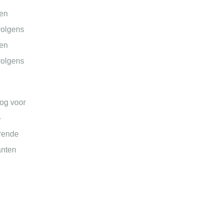
den
volgens
den
volgens
oog voor
-
erende
anten
n