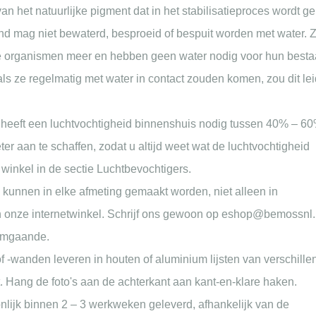
van het natuurlijke pigment dat in het stabilisatieproces wordt ge
d mag niet bewaterd, besproeid of bespuit worden met water. 
de organismen meer en hebben geen water nodig voor hun besta
ls ze regelmatig met water in contact zouden komen, zou dit lei
heeft een luchtvochtigheid binnenshuis nodig tussen 40% – 60
r aan te schaffen, zodat u altijd weet wat de luchtvochtigheid
 winkel in de sectie Luchtbevochtigers.
unnen in elke afmeting gemaakt worden, niet alleen in
n onze internetwinkel. Schrijf ons gewoon op eshop@bemossnl.
 omgaande.
 -wanden leveren in houten of aluminium lijsten van verschille
nt. Hang de foto's aan de achterkant aan kant-en-klare haken.
ijk binnen 2 – 3 werkweken geleverd, afhankelijk van de