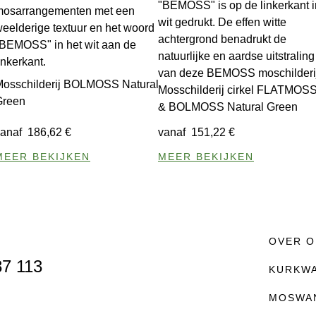
Mosschilderij BOLMOSS Natural
Mosschilderij cirkel FLATMOS
Green
& BOLMOSS Natural Green
vanaf
186,62
€
vanaf
151,22
€
MEER BEKIJKEN
MEER BEKIJKEN
OVER O
87 113
KURKW
MOSWA