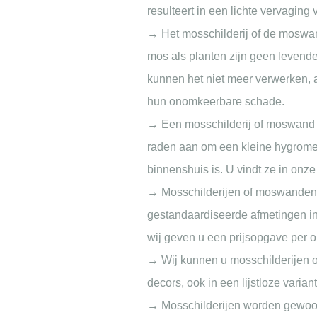
resulteert in een lichte vervaging 
→ Het mosschilderij of de moswan
mos als planten zijn geen leven
kunnen het niet meer verwerken, a
hun onomkeerbare schade.
→ Een mosschilderij of moswand 
raden aan om een kleine hygromete
binnenshuis is. U vindt ze in onze
→ Mosschilderijen of moswanden k
gestandaardiseerde afmetingen i
wij geven u een prijsopgave per
→ Wij kunnen u mosschilderijen of
decors, ook in een lijstloze varia
→ Mosschilderijen worden gewoonl