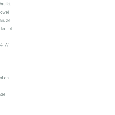
bruikt.
Zowel
an, ze
den tot
%. Wij
nl en
nde