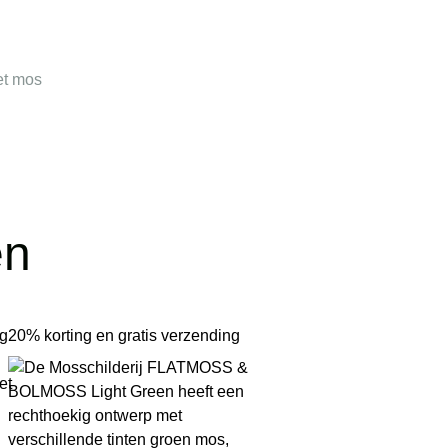
et mos
en
ng
20% korting en gratis verzending