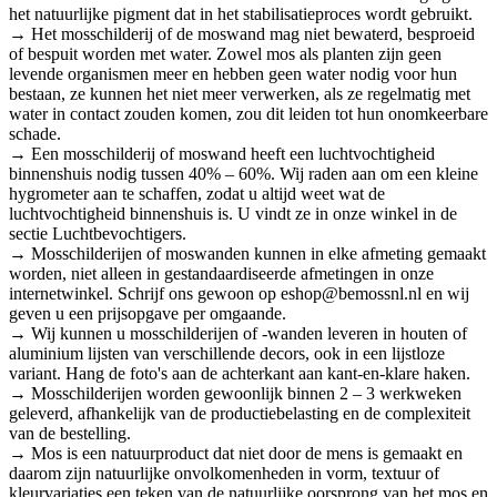
het natuurlijke pigment dat in het stabilisatieproces wordt gebruikt.
→ Het mosschilderij of de moswand mag niet bewaterd, besproeid
of bespuit worden met water. Zowel mos als planten zijn geen
levende organismen meer en hebben geen water nodig voor hun
bestaan, ze kunnen het niet meer verwerken, als ze regelmatig met
water in contact zouden komen, zou dit leiden tot hun onomkeerbare
schade.
→ Een mosschilderij of moswand heeft een luchtvochtigheid
binnenshuis nodig tussen 40% – 60%. Wij raden aan om een kleine
hygrometer aan te schaffen, zodat u altijd weet wat de
luchtvochtigheid binnenshuis is. U vindt ze in onze winkel in de
sectie Luchtbevochtigers.
→ Mosschilderijen of moswanden kunnen in elke afmeting gemaakt
worden, niet alleen in gestandaardiseerde afmetingen in onze
internetwinkel. Schrijf ons gewoon op eshop@bemossnl.nl en wij
geven u een prijsopgave per omgaande.
→ Wij kunnen u mosschilderijen of -wanden leveren in houten of
aluminium lijsten van verschillende decors, ook in een lijstloze
variant. Hang de foto's aan de achterkant aan kant-en-klare haken.
→ Mosschilderijen worden gewoonlijk binnen 2 – 3 werkweken
geleverd, afhankelijk van de productiebelasting en de complexiteit
van de bestelling.
→ Mos is een natuurproduct dat niet door de mens is gemaakt en
daarom zijn natuurlijke onvolkomenheden in vorm, textuur of
kleurvariaties een teken van de natuurlijke oorsprong van het mos en