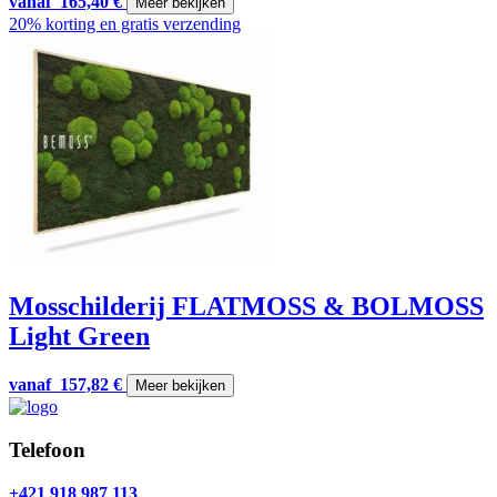
vanaf
165,40
€
Meer bekijken
20% korting en gratis verzending
Mosschilderij FLATMOSS & BOLMOSS
Light Green
vanaf
157,82
€
Meer bekijken
Telefoon
+421 918 987 113