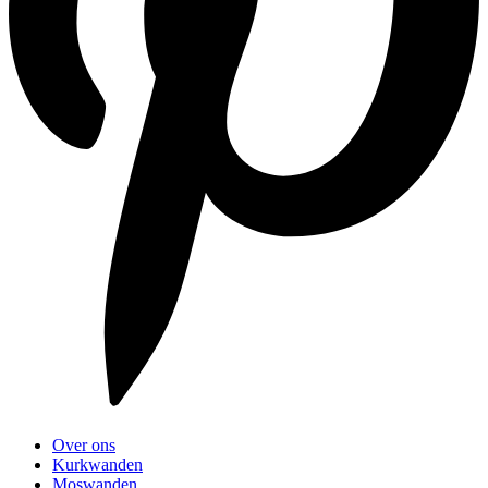
Over ons
Kurkwanden
Moswanden