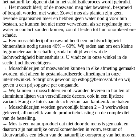
het natuurlijke pigment dat in het stabilisatieproces wordt gebruikt.
→ Het mosschilderij of de moswand mag niet bewaterd, besproeid
of bespuit worden met water. Zowel mos als planten zijn geen
levende organismen meer en hebben geen water nodig voor hun
bestaan, ze kunnen het niet meer verwerken, als ze regelmatig met
water in contact zouden komen, zou dit leiden tot hun onomkeerbare
schade.
→ Een mosschilderij of moswand heeft een luchtvochtigheid
binnenshuis nodig tussen 40% – 60%. Wij raden aan om een kleine
hygrometer aan te schaffen, zodat u altijd weet wat de
luchtvochtigheid binnenshuis is. U vindt ze in onze winkel in de
sectie Luchtbevochtigers.
→ Mosschilderijen of moswanden kunnen in elke afmeting gemaakt
worden, niet alleen in gestandaardiseerde afmetingen in onze
internetwinkel. Schrijf ons gewoon op eshop@bemossnl.nl en wij
geven u een prijsopgave per omgaande.
→ Wij kunnen u mosschilderijen of -wanden leveren in houten of
aluminium lijsten van verschillende decors, ook in een lijstloze
variant. Hang de foto's aan de achterkant aan kant-en-klare haken.
→ Mosschilderijen worden gewoonlijk binnen 2 – 3 werkweken
geleverd, afhankelijk van de productiebelasting en de complexiteit
van de bestelling.
→ Mos is een natuurproduct dat niet door de mens is gemaakt en
daarom zijn natuurlijke onvolkomenheden in vorm, textuur of
kleurvariaties een teken van de natuurlijke oorsprong van het mos en