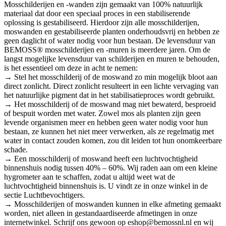
Mosschilderijen en -wanden zijn gemaakt van 100% natuurlijk
materiaal dat door een speciaal proces in een stabiliserende
oplossing is gestabiliseerd. Hierdoor zijn alle mosschilderijen,
moswanden en gestabiliseerde planten onderhoudsvrij en hebben ze
geen daglicht of water nodig voor hun bestaan. De levensduur van
BEMOSS® mosschilderijen en -muren is meerdere jaren. Om de
langst mogelijke levensduur van schilderijen en muren te behouden,
is het essentieel om deze in acht te nemen:
→ Stel het mosschilderij of de moswand zo min mogelijk bloot aan
direct zonlicht. Direct zonlicht resulteert in een lichte vervaging van
het natuurlijke pigment dat in het stabilisatieproces wordt gebruikt.
→ Het mosschilderij of de moswand mag niet bewaterd, besproeid
of bespuit worden met water. Zowel mos als planten zijn geen
levende organismen meer en hebben geen water nodig voor hun
bestaan, ze kunnen het niet meer verwerken, als ze regelmatig met
water in contact zouden komen, zou dit leiden tot hun onomkeerbare
schade.
→ Een mosschilderij of moswand heeft een luchtvochtigheid
binnenshuis nodig tussen 40% – 60%. Wij raden aan om een kleine
hygrometer aan te schaffen, zodat u altijd weet wat de
luchtvochtigheid binnenshuis is. U vindt ze in onze winkel in de
sectie Luchtbevochtigers.
→ Mosschilderijen of moswanden kunnen in elke afmeting gemaakt
worden, niet alleen in gestandaardiseerde afmetingen in onze
internetwinkel. Schrijf ons gewoon op eshop@bemossnl.nl en wij