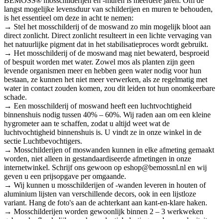
BEMOSS® mosschilderijen en -muren is meerdere jaren. Om de
langst mogelijke levensduur van schilderijen en muren te behouden,
is het essentieel om deze in acht te nemen:
→ Stel het mosschilderij of de moswand zo min mogelijk bloot aan
direct zonlicht. Direct zonlicht resulteert in een lichte vervaging van
het natuurlijke pigment dat in het stabilisatieproces wordt gebruikt.
→ Het mosschilderij of de moswand mag niet bewaterd, besproeid
of bespuit worden met water. Zowel mos als planten zijn geen
levende organismen meer en hebben geen water nodig voor hun
bestaan, ze kunnen het niet meer verwerken, als ze regelmatig met
water in contact zouden komen, zou dit leiden tot hun onomkeerbare
schade.
→ Een mosschilderij of moswand heeft een luchtvochtigheid
binnenshuis nodig tussen 40% – 60%. Wij raden aan om een kleine
hygrometer aan te schaffen, zodat u altijd weet wat de
luchtvochtigheid binnenshuis is. U vindt ze in onze winkel in de
sectie Luchtbevochtigers.
→ Mosschilderijen of moswanden kunnen in elke afmeting gemaakt
worden, niet alleen in gestandaardiseerde afmetingen in onze
internetwinkel. Schrijf ons gewoon op eshop@bemossnl.nl en wij
geven u een prijsopgave per omgaande.
→ Wij kunnen u mosschilderijen of -wanden leveren in houten of
aluminium lijsten van verschillende decors, ook in een lijstloze
variant. Hang de foto's aan de achterkant aan kant-en-klare haken.
→ Mosschilderijen worden gewoonlijk binnen 2 – 3 werkweken