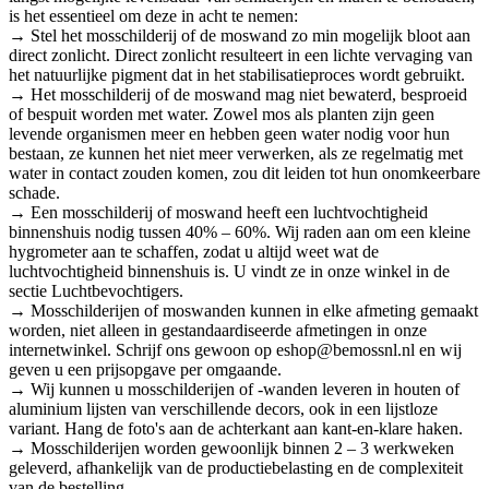
is het essentieel om deze in acht te nemen:
→ Stel het mosschilderij of de moswand zo min mogelijk bloot aan
direct zonlicht. Direct zonlicht resulteert in een lichte vervaging van
het natuurlijke pigment dat in het stabilisatieproces wordt gebruikt.
→ Het mosschilderij of de moswand mag niet bewaterd, besproeid
of bespuit worden met water. Zowel mos als planten zijn geen
levende organismen meer en hebben geen water nodig voor hun
bestaan, ze kunnen het niet meer verwerken, als ze regelmatig met
water in contact zouden komen, zou dit leiden tot hun onomkeerbare
schade.
→ Een mosschilderij of moswand heeft een luchtvochtigheid
binnenshuis nodig tussen 40% – 60%. Wij raden aan om een kleine
hygrometer aan te schaffen, zodat u altijd weet wat de
luchtvochtigheid binnenshuis is. U vindt ze in onze winkel in de
sectie Luchtbevochtigers.
→ Mosschilderijen of moswanden kunnen in elke afmeting gemaakt
worden, niet alleen in gestandaardiseerde afmetingen in onze
internetwinkel. Schrijf ons gewoon op eshop@bemossnl.nl en wij
geven u een prijsopgave per omgaande.
→ Wij kunnen u mosschilderijen of -wanden leveren in houten of
aluminium lijsten van verschillende decors, ook in een lijstloze
variant. Hang de foto's aan de achterkant aan kant-en-klare haken.
→ Mosschilderijen worden gewoonlijk binnen 2 – 3 werkweken
geleverd, afhankelijk van de productiebelasting en de complexiteit
van de bestelling.