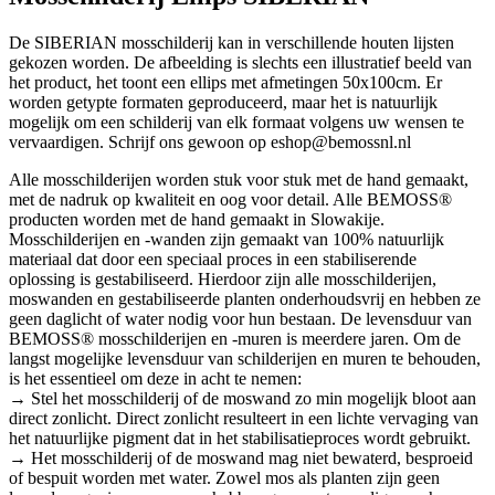
De SIBERIAN mosschilderij kan in verschillende houten lijsten
gekozen worden. De afbeelding is slechts een illustratief beeld van
het product, het toont een ellips met afmetingen 50x100cm. Er
worden getypte formaten geproduceerd, maar het is natuurlijk
mogelijk om een schilderij van elk formaat volgens uw wensen te
vervaardigen. Schrijf ons gewoon op eshop@bemossnl.nl
Alle mosschilderijen worden stuk voor stuk met de hand gemaakt,
met de nadruk op kwaliteit en oog voor detail. Alle BEMOSS®
producten worden met de hand gemaakt in Slowakije.
Mosschilderijen en -wanden zijn gemaakt van 100% natuurlijk
materiaal dat door een speciaal proces in een stabiliserende
oplossing is gestabiliseerd. Hierdoor zijn alle mosschilderijen,
moswanden en gestabiliseerde planten onderhoudsvrij en hebben ze
geen daglicht of water nodig voor hun bestaan. De levensduur van
BEMOSS® mosschilderijen en -muren is meerdere jaren. Om de
langst mogelijke levensduur van schilderijen en muren te behouden,
is het essentieel om deze in acht te nemen:
→ Stel het mosschilderij of de moswand zo min mogelijk bloot aan
direct zonlicht. Direct zonlicht resulteert in een lichte vervaging van
het natuurlijke pigment dat in het stabilisatieproces wordt gebruikt.
→ Het mosschilderij of de moswand mag niet bewaterd, besproeid
of bespuit worden met water. Zowel mos als planten zijn geen