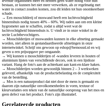
levende organismen meer en hebben geen water nodig voor hun
bestaan, ze kunnen het niet meer verwerken, als ze regelmatig met
water in contact zouden komen, zou dit leiden tot hun onomkeerbare
schade.
→ Een mosschilderij of moswand heeft een luchtvochtigheid
binnenshuis nodig tussen 40% – 60%. Wij raden aan om een kleine
hygrometer aan te schaffen, zodat u altijd weet wat de
luchtvochtigheid binnenshuis is. U vindt ze in onze winkel in de
sectie Luchtbevochtigers.
→ Mosschilderijen of moswanden kunnen in elke afmeting gemaakt
worden, niet alleen in gestandaardiseerde afmetingen in onze
internetwinkel. Schrijf ons gewoon op eshop@bemossnl.nl en wij
geven u een prijsopgave per omgaande.
→ Wij kunnen u mosschilderijen of -wanden leveren in houten of
aluminium lijsten van verschillende decors, ook in een lijstloze
variant. Hang de foto's aan de achterkant aan kant-en-klare haken.
→ Mosschilderijen worden gewoonlijk binnen 2 – 3 werkweken
geleverd, afhankelijk van de productiebelasting en de complexiteit
van de bestelling.
→ Mos is een natuurproduct dat niet door de mens is gemaakt en
daarom zijn natuurlijke onvolkomenheden in vorm, textuur of
kleurvariaties een teken van de natuurlijke oorsprong van het mos en
geen defect van het product. Foto's zijn illustratief.
Gerelateerde producten